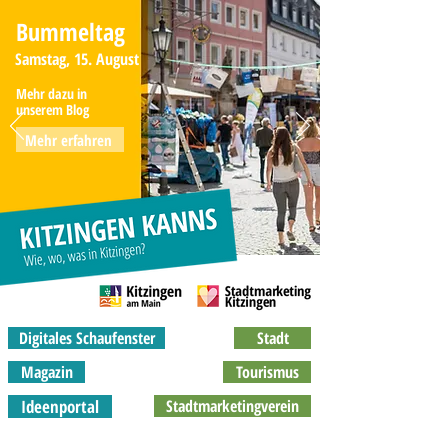
Bummeltag
Samstag, 15. August
Mehr dazu in
unserem Blog
Mehr erfahren
Digitales Schaufenster
Stadt
Magazin
Tourismus
Ideenportal
Stadtmarketingverein