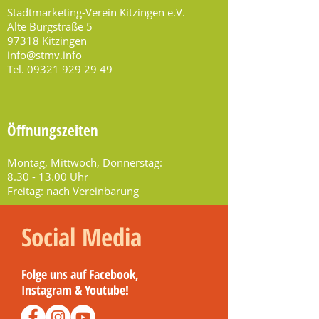
Stadtmarketing-Verein Kitzingen e.V.
Alte Burgstraße 5
97318 Kitzingen
info@stmv.info
Tel.
09321 929 29 49
Öffnungszeiten
Montag, Mittwoch, Donnerstag:
8.30 - 13.00
Uhr
Freitag: nach Vereinbarung
Social Media
Folge uns auf Facebook,
Instagram & Youtube!