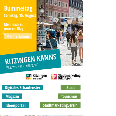
Bummeltag
Samstag, 15. August
Mehr dazu in
unserem Blog
Mehr erfahren
Digitales Schaufenster
Stadt
Magazin
Tourismus
Ideenportal
Stadtmarketingverein