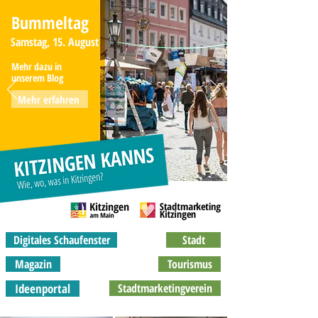
Bummeltag
Samstag, 15. August
Mehr dazu in
unserem Blog
Mehr erfahren
Digitales Schaufenster
Stadt
Magazin
Tourismus
Ideenportal
Stadtmarketingverein