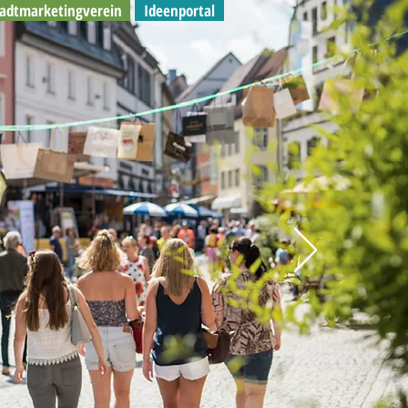
tadtmarketingverein
Ideenportal