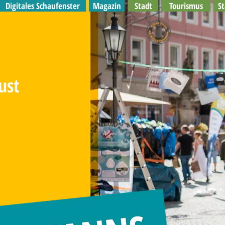
Digitales Schaufenster
Magazin
Stadt
Tourismus
S
ust