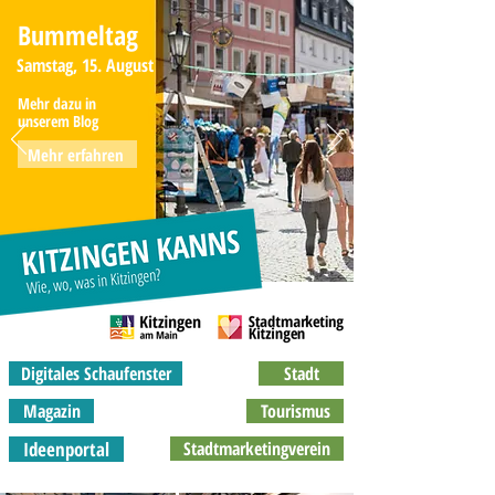
Bummeltag
Samstag, 15. August
Mehr dazu in
unserem Blog
Mehr erfahren
Digitales Schaufenster
Stadt
Magazin
Tourismus
Ideenportal
Stadtmarketingverein