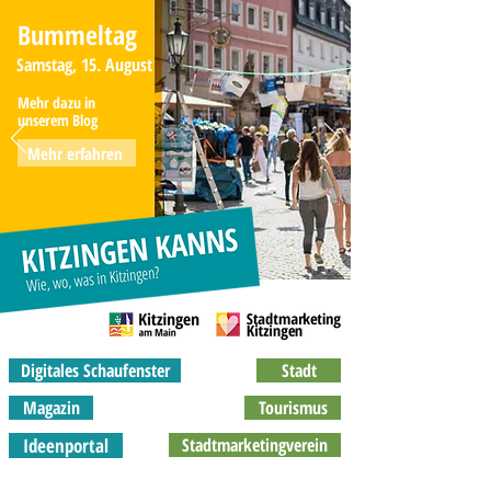
Bummeltag
Samstag, 15. August
Mehr dazu in
unserem Blog
Mehr erfahren
Digitales Schaufenster
Stadt
Magazin
Tourismus
Ideenportal
Stadtmarketingverein