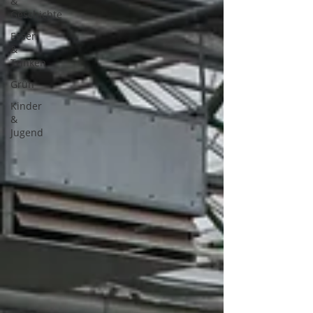
&
Geschichte
Essen
&
Trinken
Grün
Kinder
&
Jugend