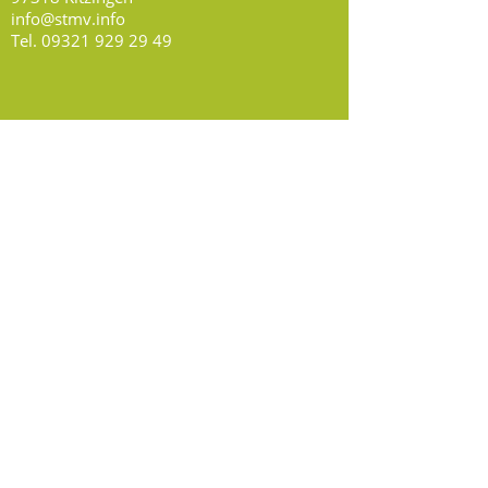
info@stmv.info
Tel.
09321 929 29 49
Öffnungszeiten
Montag, Mittwoch, Donnerstag:
8.30 - 13.00
Uhr
Freitag: nach Vereinbarung
Social Media
Folge uns auf Facebook,
Instagram & Youtube!
Kennst du schon Rathaus TV?