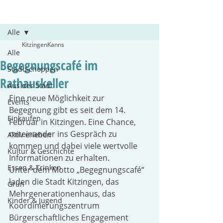
Beitrag
Alle
KitzingenKanns
Alle
Begegnungscafé im
StadtSchoppen
Rathauskeller
Aus der Stadt
Eine neue Möglichkeit zur 
Events
Begegnung gibt es seit dem 14. 
Einkaufen
Februar in Kitzingen. Eine Chance, 
miteinander ins Gespräch zu 
Aktiv erleben
kommen und dabei viele wertvolle 
Kultur & Geschichte
Informationen zu erhalten.
Essen & Trinken
Unter dem Motto „Begegnungscafé“ 
laden die Stadt Kitzingen, das 
Grün
Mehrgenerationenhaus, das 
Kinder & Jugend
Koordinierungszentrum 
Bürgerschaftliches Engagement 