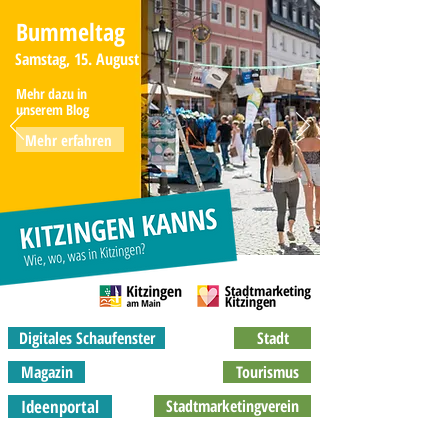
Bummeltag
Samstag, 15. August
Mehr dazu in
unserem Blog
Mehr erfahren
Digitales Schaufenster
Stadt
Magazin
Tourismus
Ideenportal
Stadtmarketingverein