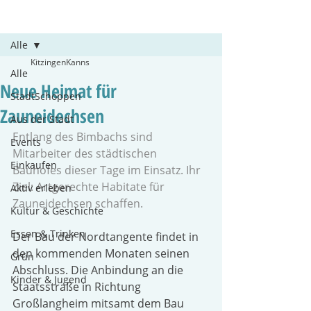
Beitrag
Alle
KitzingenKanns
Alle
Neue Heimat für
StadtSchoppen
Zauneidechsen
Aus der Stadt
Entlang des Bimbachs sind 
Events
Mitarbeiter des städtischen 
Einkaufen
Bauhofes dieser Tage im Einsatz. Ihr 
Ziel: Artgerechte Habitate für 
Aktiv erleben
Zauneidechsen schaffen.
Kultur & Geschichte
Essen & Trinken
Der Bau der Nordtangente findet in 
den kommenden Monaten seinen 
Grün
Abschluss. Die Anbindung an die 
Kinder & Jugend
Staatsstraße in Richtung 
Großlangheim mitsamt dem Bau 