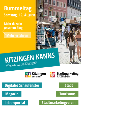
Bummeltag
Samstag, 15. August
Mehr dazu in
unserem Blog
Mehr erfahren
Digitales Schaufenster
Stadt
Magazin
Tourismus
Ideenportal
Stadtmarketingverein