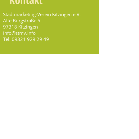
Stadtmarketing-Verein Kitzingen e.V.
Alte Burgstraße 5
97318 Kitzingen
info@stmv.info
Tel.
09321 929 29 49
Öffnungszeiten
Montag, Mittwoch, Donnerstag:
8.30 - 13.00
Uhr
Freitag: nach Vereinbarung
Social Media
Folge uns auf Facebook,
Instagram & Youtube!