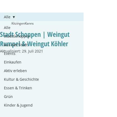
Beitrag
Alle
KitzingenKanns
Alle
Stadt Schoppen | Weingut
StadtSchoppen
Rumpel & Weingut Köhler
Aus der Stadt
Aktualisiert:
29. Juli 2021
Events
Einkaufen
Aktiv erleben
Kultur & Geschichte
Essen & Trinken
Grün
Kinder & Jugend