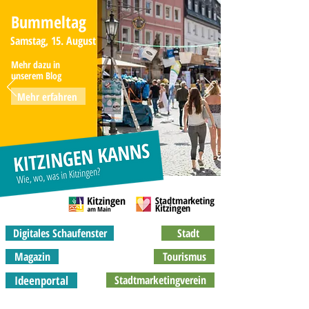
Bummeltag
Samstag, 15. August
Mehr dazu in
unserem Blog
Mehr erfahren
Digitales Schaufenster
Stadt
Magazin
Tourismus
Ideenportal
Stadtmarketingverein