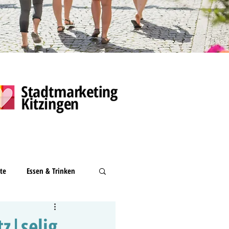
te
Essen & Trinken
z|selig