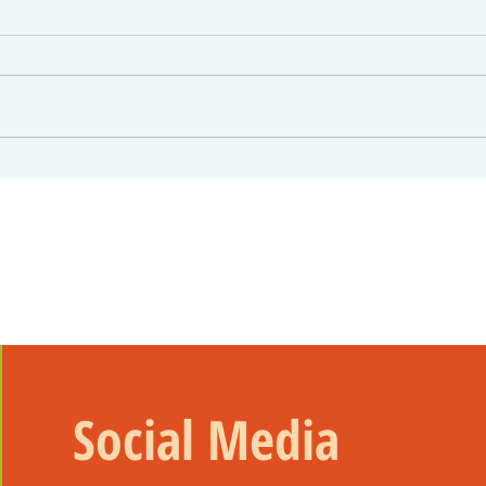
StadtSchoppen | Weingut Castell
Stadt
Social Media