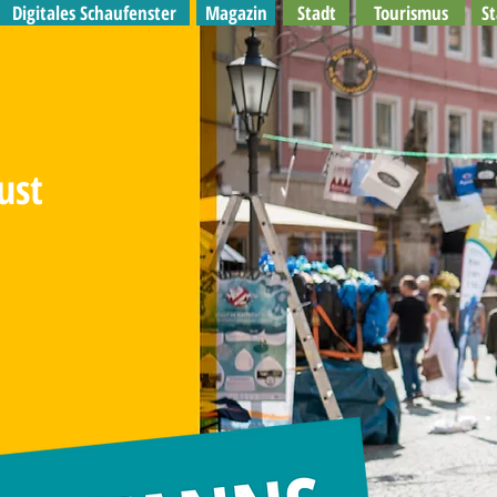
Digitales Schaufenster
Magazin
Stadt
Tourismus
S
ust