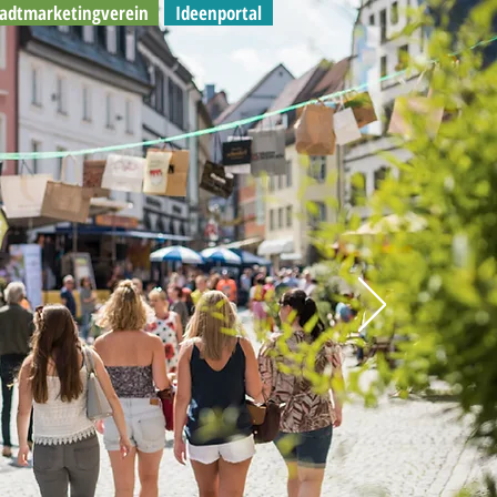
tadtmarketingverein
Ideenportal