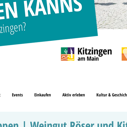
t
Events
Einkaufen
Aktiv erleben
Kultur & Geschich
pen | Weingut Röser und Kit