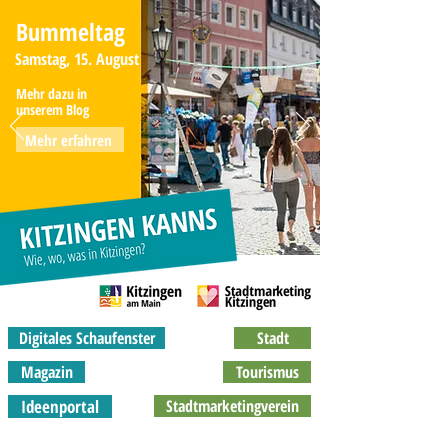
Bummeltag
Samstag, 15. August
Mehr dazu in
unserem Blog
Mehr erfahren
Digitales Schaufenster
Stadt
Magazin
Tourismus
Ideenportal
Stadtmarketingverein