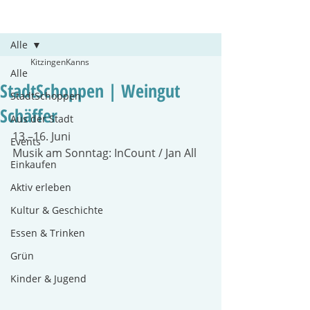
Beitrag
Alle
KitzingenKanns
Alle
StadtSchoppen | Weingut
StadtSchoppen
Schäffer
Aus der Stadt
13.–16. Juni
Events
Musik am Sonntag: InCount / Jan All
Einkaufen
Aktiv erleben
Kultur & Geschichte
Essen & Trinken
Grün
Kinder & Jugend