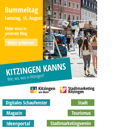
Bummeltag
Samstag, 15. August
Mehr dazu in
unserem Blog
Mehr erfahren
Digitales Schaufenster
Stadt
Magazin
Tourismus
Ideenportal
Stadtmarketingverein