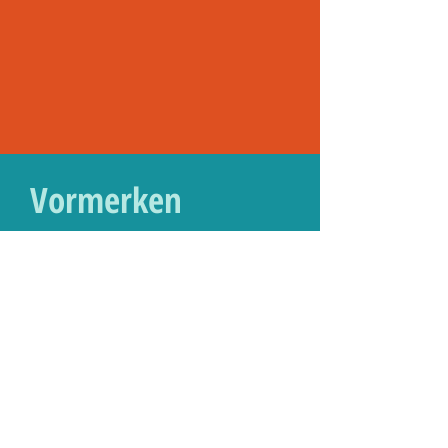
Vormerken
Veranstaltungen 2026
In Kitzingen ist immer etwas los!
2026
Kitzinger Frühling
Mit verkaufsoffenem Sonntag
19. April
Stadt Schoppen