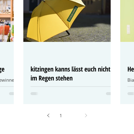
ge
kitzingen kanns lässt euch nicht
He
im Regen stehen
gewinnen:
Bia
endt ist
Lad
Der Stadtmarketingverein lässt Sie nicht
hat seinen
ihr
im Regen stehen! Wie es auch Hannah im
Wel
Video passierte, wenn Sie beim
Einkaufsbummel von Regen...
1
2