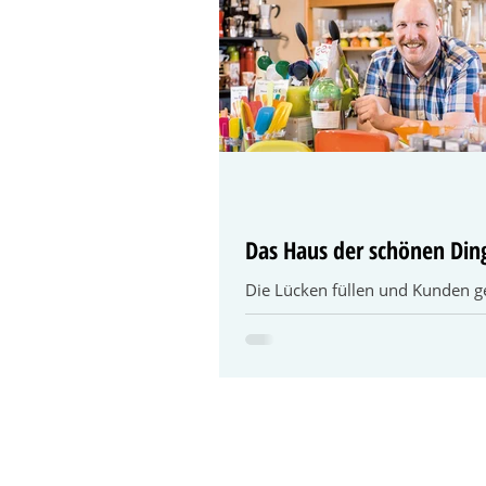
Das Haus der schönen Din
Die Lücken füllen und Kunden 
Herrmann Amendt Der Name Am
in Kitzingen ein Begriff und das 
guten Grund, denn...