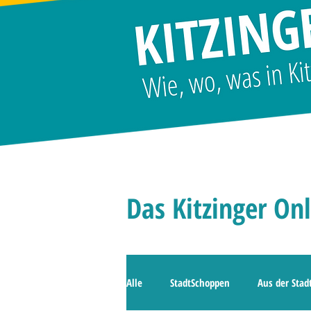
Das Kitzinger On
Alle
StadtSchoppen
Aus der Stad