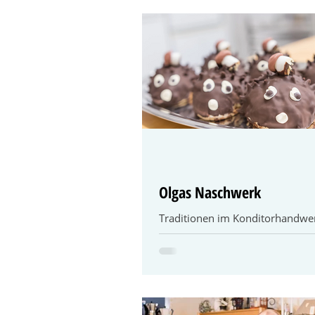
Grün
Kinder & Jugend
Olgas Naschwerk
Traditionen im Konditorhandwe
wiederbeleben Damals beim Bä
Jöstlein in Etwashausen, da gab 
Nußkranz, der war so lecker......