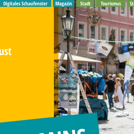
Digitales Schaufenster
Magazin
Stadt
Tourismus
S
ust