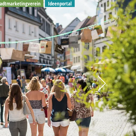
tadtmarketingverein
Ideenportal