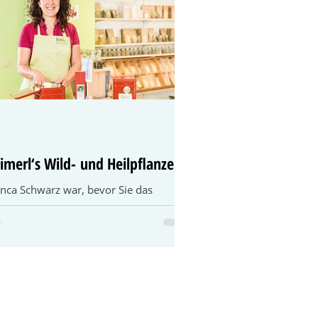
imerl‘s Wild- und Heilpflanzen
nca Schwarz war, bevor Sie das
enlokal in der Kaiserstraße bezog, mit
en Kräutern in der „großen weiten
t“ unterwegs. Sie...