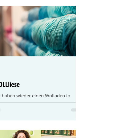
LLliese
r haben wieder einen Wolladen in
zingen. Nach der Geschäftsaufgabe des
emaligen Wolle-Rödel-Ladens in der
eren Marktstraße...