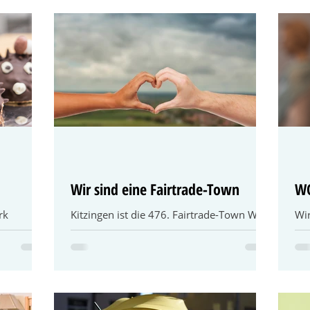
Wir sind eine Fairtrade-Town
WO
rk
Kitzingen ist die 476. Fairtrade-Town Was
Wi
cker
ist Fairtrade? Fairtrade verbindet
Kit
es einen
Konsumentinnen und Konsumenten,
eh
Unternehmen und...
unt