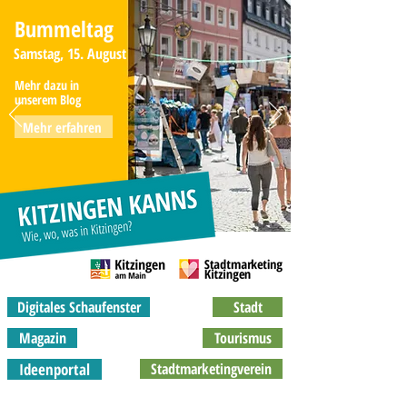
Bummeltag
Samstag, 15. August
Mehr dazu in
unserem Blog
Mehr erfahren
Digitales Schaufenster
Stadt
Magazin
Tourismus
Ideenportal
Stadtmarketingverein