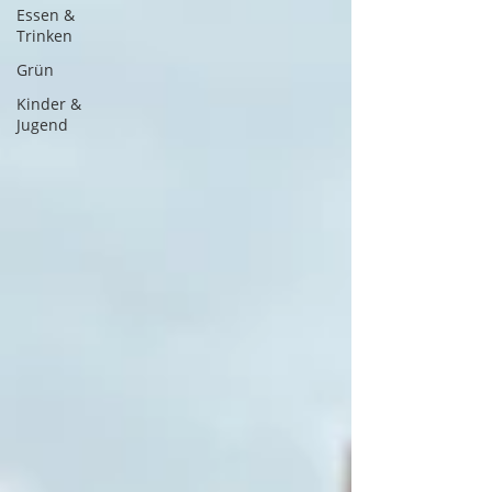
Essen &
Trinken
Grün
Kinder &
Jugend