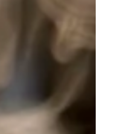
Würzburg engagiert sich ab sofort als offizielle
Partnerin der Wertgutscheine „Schexs in the
City“. Mit dieser Kooperation unterstützt die
Sparkasse aktiv eine wichtige Initiative des
Stadt