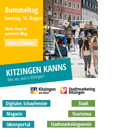
Bummeltag
Samstag, 15. August
Mehr dazu in
unserem Blog
Mehr erfahren
Digitales Schaufenster
Stadt
Magazin
Tourismus
Ideenportal
Stadtmarketingverein