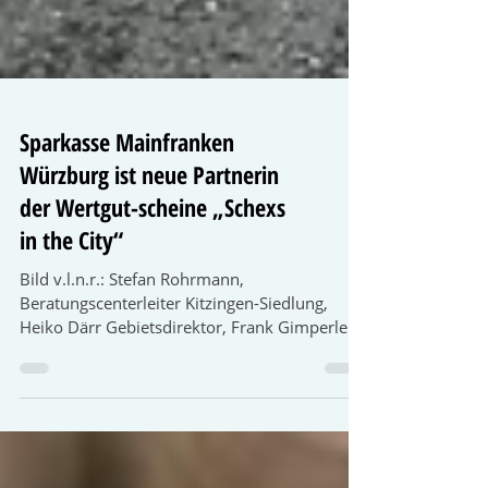
Sparkasse Mainfranken
Würzburg ist neue Partnerin
der Wertgut-scheine „Schexs
in the City“
Bild v.l.n.r.: Stefan Rohrmann,
Beratungscenterleiter Kitzingen-Siedlung,
Heiko Därr Gebietsdirektor, Frank Gimperlein
Stadtmarketingverein Kit-zingen e.V., Christian
Blachnik Beratungscenterleiter Kitzingen.
Bildquelle: Anna Hess, Sparkasse Mainfranken
Würzburg Die Sparkasse Mainfranken