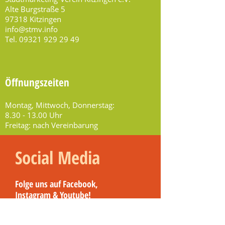
Alte Burgstraße 5
97318 Kitzingen
info@stmv.info
Tel.
09321 929 29 49
Öffnungszeiten
Montag, Mittwoch, Donnerstag:
8.30 - 13.00
Uhr
Freitag: nach Vereinbarung
Social Media
Folge uns auf Facebook,
Instagram & Youtube!