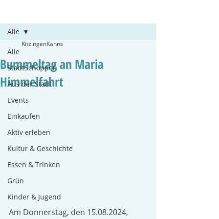
Beitrag
Alle
KitzingenKanns
Alle
Bummeltag an Maria
StadtSchoppen
Himmelfahrt
Aus der Stadt
Events
Einkaufen
Aktiv erleben
Kultur & Geschichte
Essen & Trinken
Grün
Kinder & Jugend
Am Donnerstag, den 15.08.2024, 