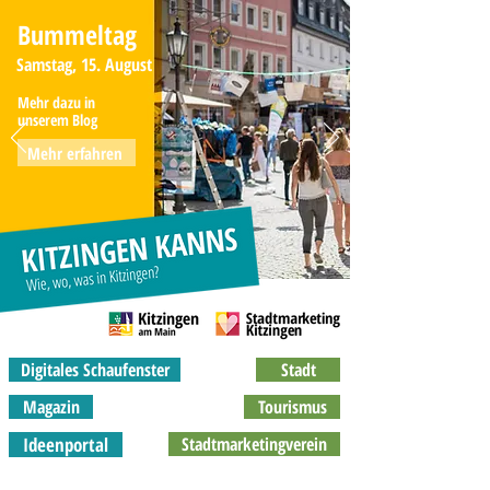
Bummeltag
Samstag, 15. August
Mehr dazu in
unserem Blog
Mehr erfahren
Digitales Schaufenster
Stadt
Magazin
Tourismus
Ideenportal
Stadtmarketingverein