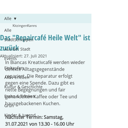
Beitrag
Alle
KitzingenKanns
Alle
Das "Repaircafé Heile Welt" ist
StadtSchoppen
zurück
Aus der Stadt
Aktualisiert:
27. Juli 2021
Events
In Biancas Kreativcafé werden wieder 
Einkaufen
defekte Alltagsgegenstände 
repariert. Die Reparatur erfolgt 
Aktiv erleben
gegen eine Spende. Dazu gibt es 
Kultur & Geschichte
nette Begegnungen und fair 
Essen & Trinken
gehandelten Kaffee oder Tee und 
hausgebackenen Kuchen.
Grün
Kinder & Jugend
Nächster Termin: Samstag, 
31.07.2021 von 13.30 - 16.00 Uhr