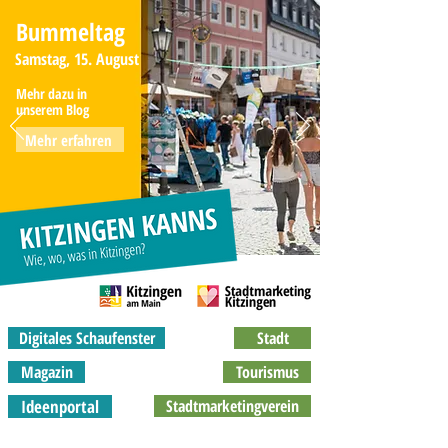
Bummeltag
Samstag, 15. August
Mehr dazu in
unserem Blog
Mehr erfahren
Digitales Schaufenster
Stadt
Magazin
Tourismus
Ideenportal
Stadtmarketingverein