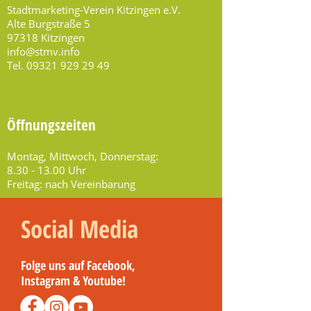
Stadtmarketing-Verein Kitzingen e.V.
Alte Burgstraße 5
97318 Kitzingen
info@stmv.info
Tel.
09321 929 29 49
Öffnungszeiten
Montag, Mittwoch, Donnerstag:
8.30 - 13.00
Uhr
Freitag: nach Vereinbarung
Social Media
Folge uns auf Facebook,
Instagram & Youtube!