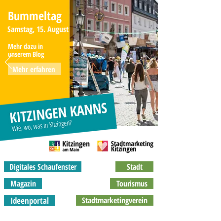
Bummeltag
Samstag, 15. August
Mehr dazu in
unserem Blog
Mehr erfahren
Digitales Schaufenster
Stadt
Magazin
Tourismus
Ideenportal
Stadtmarketingverein