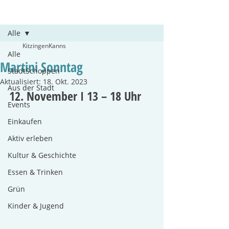
Beitrag
Alle
KitzingenKanns
Alle
Martini Sonntag
StadtSchoppen
Aktualisiert:
18. Okt. 2023
Aus der Stadt
12. November I 13 – 18 Uhr
Events
Einkaufen
Aktiv erleben
Kultur & Geschichte
Essen & Trinken
Grün
Kinder & Jugend