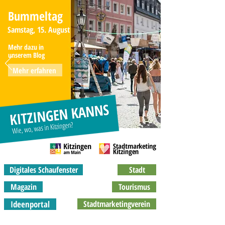
Bummeltag
Samstag, 15. August
Mehr dazu in
unserem Blog
Mehr erfahren
Digitales Schaufenster
Stadt
Magazin
Tourismus
Ideenportal
Stadtmarketingverein