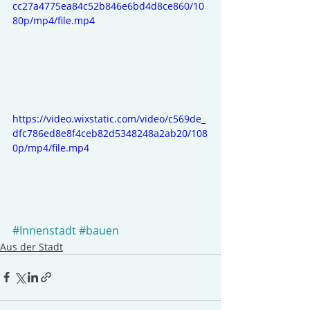
cc27a4775ea84c52b846e6bd4d8ce860/10
80p/mp4/file.mp4
https://video.wixstatic.com/video/c569de_
dfc786ed8e8f4ceb82d5348248a2ab20/108
0p/mp4/file.mp4
#Innenstadt
#bauen
Aus der Stadt