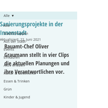
Beitrag
Alle
Sanierungsprojekte in der
Alle
Innenstadt
StadtSchoppen
Aktualisiert:
22. Juni 2021
Aus der Stadt
Bauamt-Chef Oliver 
Events
Graumann stellt in vier Clips 
Einkaufen
die aktuellen Planungen und 
Aktiv erleben
ihre Verantwortlichen vor.
Kultur & Geschichte
Essen & Trinken
Grün
Kinder & Jugend