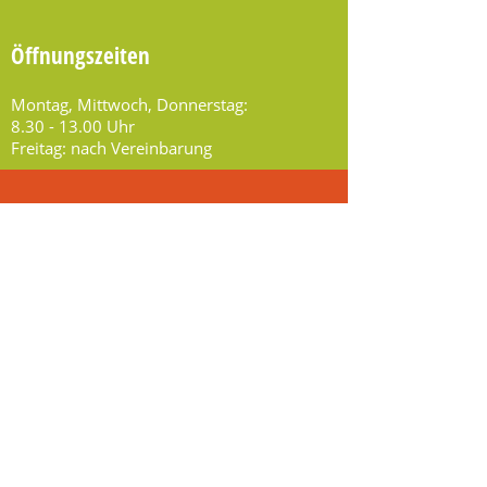
Öffnungszeiten
Montag, Mittwoch, Donnerstag:
8.30 - 13.00
Uhr
Freitag: nach Vereinbarung
Social Media
Folge uns auf Facebook,
Instagram & Youtube!
Kennst du schon Rathaus TV?