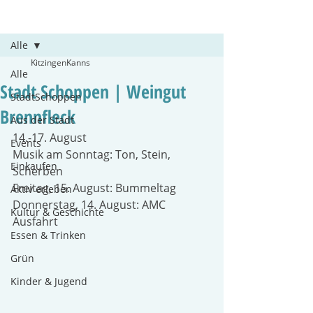
Beitrag
Alle
KitzingenKanns
Alle
Stadt Schoppen | Weingut
StadtSchoppen
Brennfleck
Aus der Stadt
14.-17. August
Events
Musik am Sonntag: Ton, Stein, 
Einkaufen
Scherben
Freitag, 15. August: Bummeltag
Aktiv erleben
Donnerstag, 14. August: AMC 
Kultur & Geschichte
Ausfahrt
Essen & Trinken
Grün
Kinder & Jugend