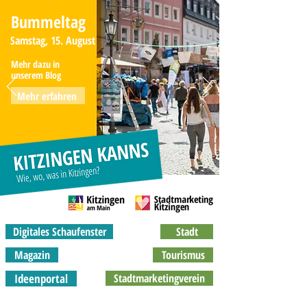
Bummeltag
Samstag, 15. August
Mehr dazu in
unserem Blog
Mehr erfahren
Digitales Schaufenster
Stadt
Magazin
Tourismus
Ideenportal
Stadtmarketingverein