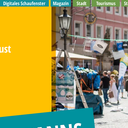
Digitales Schaufenster
Magazin
Stadt
Tourismus
S
ust