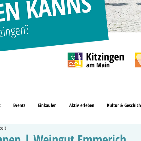
t
Events
Einkaufen
Aktiv erleben
Kultur & Geschich
eit
ppen | Weingut Emmerich