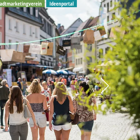
tadtmarketingverein
Ideenportal