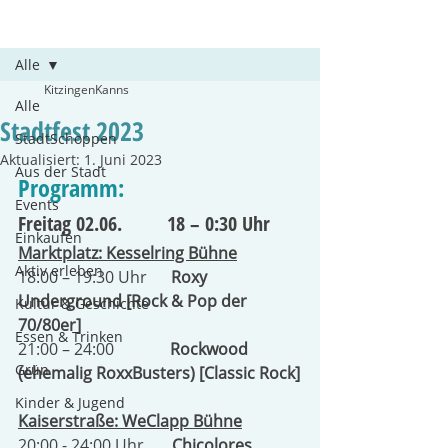
Beitrag
Alle
KitzingenKanns
Alle
Stadtfest 2023
StadtSchoppen
Aktualisiert:
1. Juni 2023
Aus der Stadt
Programm:
Events
Freitag 02.06.         18 – 0:30 Uhr
Einkaufen
Marktplatz: Kesselring Bühne
Aktiv erleben
18:00 – 19:30 Uhr      
Roxy 
Underground [Rock & Pop der 
Kultur & Geschichte
70/80er]
Essen & Trinken
21:00 – 24:00              
Rockwood 
Grün
(ehemalig RoxxBusters) [Classic Rock]
Kinder & Jugend
Kaiserstraße: WeClapp Bühne
20:00 - 24:00 Uhr       
Chicolores 