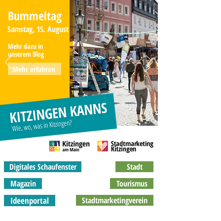
Bummeltag
Samstag, 15. August
Mehr dazu in
unserem Blog
Mehr erfahren
Digitales Schaufenster
Stadt
Magazin
Tourismus
Ideenportal
Stadtmarketingverein