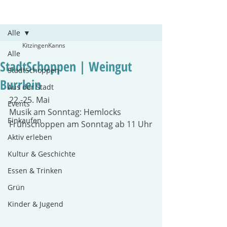
Beitrag
Alle
KitzingenKanns
Alle
StadtSchoppen | Weingut
StadtSchoppen
Burrlein
Aus der Stadt
22.-25. Mai 
Events
Musik am Sonntag: Hemlocks
Einkaufen
Frühschoppen am Sonntag ab 11 Uhr
Aktiv erleben
Kultur & Geschichte
Essen & Trinken
Grün
Kinder & Jugend