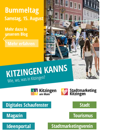
Bummeltag
Samstag, 15. August
Mehr dazu in
unserem Blog
Mehr erfahren
Digitales Schaufenster
Stadt
Magazin
Tourismus
Ideenportal
Stadtmarketingverein