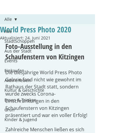
Beitrag
Alle
World Press Photo 2020
Alle
Aktualisiert:
24. Juni 2021
StadtSchoppen
Foto-Ausstellung in den 
Aus der Stadt
Schaufenstern von Kitzingen 
Events
Einkaufen
Die diesjährige World Press Photo 
Galerie fand nicht wie gewohnt im 
Aktiv erleben
Rathaus der Stadt statt, sondern 
Kultur & Geschichte
wurde zwecks Corona-
Essen & Trinken
Einschränkungen in den 
Schaufenstern von Kitzingen 
Grün
präsentiert und war ein voller Erfolg! 
Kinder & Jugend
Zahlreiche Menschen ließen es sich 