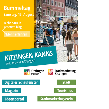
Bummeltag
Samstag, 15. August
Mehr dazu in
unserem Blog
Mehr erfahren
Digitales Schaufenster
Stadt
Magazin
Tourismus
Ideenportal
Stadtmarketingverein