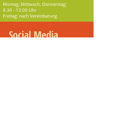
Montag, Mittwoch, Donnerstag:
8.30 - 13.00
Uhr
Freitag: nach Vereinbarung
Social Media
Folge uns auf Facebook,
Instagram & Youtube!
Kennst du schon Rathaus TV?