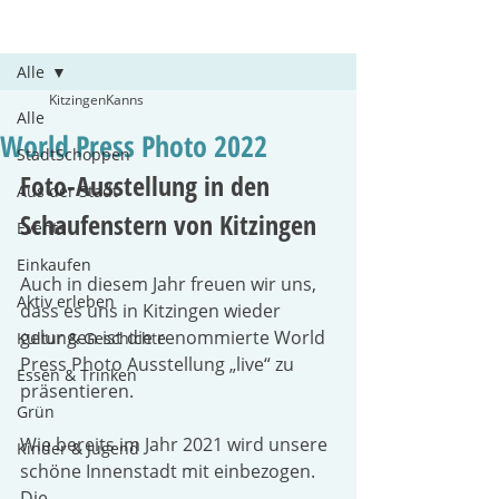
Beitrag
Alle
KitzingenKanns
Alle
World Press Photo 2022
StadtSchoppen
Foto-Ausstellung in den 
Aus der Stadt
Schaufenstern von Kitzingen 
Events
Einkaufen
Auch in diesem Jahr freuen wir uns, 
Aktiv erleben
dass es uns in Kitzingen wieder 
gelungen ist die renommierte World 
Kultur & Geschichte
Press Photo Ausstellung „live“ zu 
Essen & Trinken
präsentieren.
Grün
Wie bereits im Jahr 2021 wird unsere 
Kinder & Jugend
schöne Innenstadt mit einbezogen. 
Die