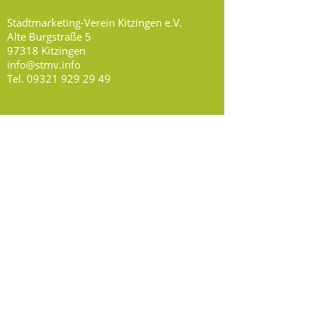
Stadtmarketing-Verein Kitzingen e.V.
Alte Burgstraße 5
97318 Kitzingen
info@stmv.info
Tel.
09321 929 29 49
Öffnungszeiten
Montag, Mittwoch, Donnerstag:
8.30 - 13.00
Uhr
Freitag: nach Vereinbarung
Social Media
Folge uns auf Facebook,
Instagram & Youtube!