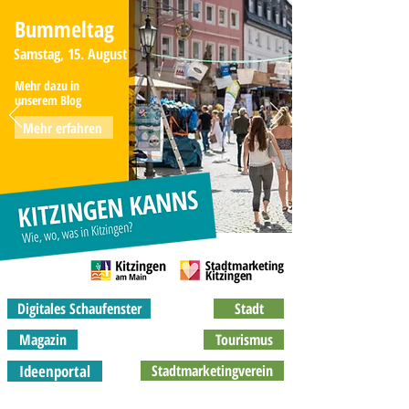
Bummeltag
Samstag, 15. August
Mehr dazu in
unserem Blog
Mehr erfahren
Digitales Schaufenster
Stadt
Magazin
Tourismus
Ideenportal
Stadtmarketingverein